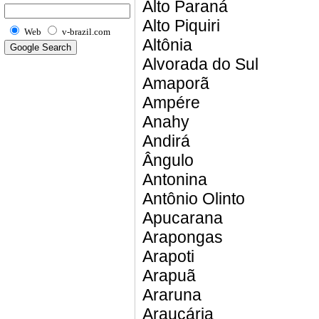
Alto Paraná
Alto Piquiri
Web
v-brazil.com
Altônia
Alvorada do Sul
Amaporã
Ampére
Anahy
Andirá
Ângulo
Antonina
Antônio Olinto
Apucarana
Arapongas
Arapoti
Arapuã
Araruna
Araucária