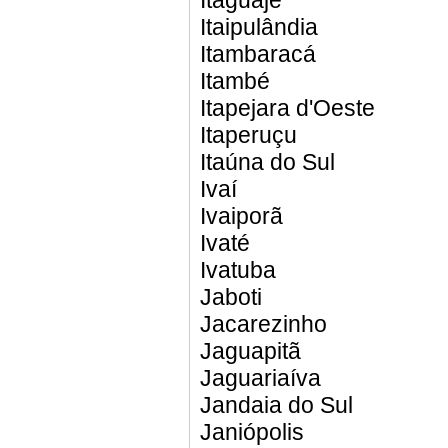
Itaguajé
Itaipulândia
Itambaracá
Itambé
Itapejara d'Oeste
Itaperuçu
Itaúna do Sul
Ivaí
Ivaiporã
Ivaté
Ivatuba
Jaboti
Jacarezinho
Jaguapitã
Jaguariaíva
Jandaia do Sul
Janiópolis