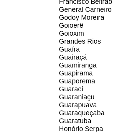
Francisco Beltrão
General Carneiro
Godoy Moreira
Goioerê
Goioxim
Grandes Rios
Guaíra
Guairaçá
Guamiranga
Guapirama
Guaporema
Guaraci
Guaraniaçu
Guarapuava
Guaraqueçaba
Guaratuba
Honório Serpa